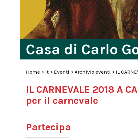
Casa di Carlo G
Home
>
it
>
Eventi
>
Archivio eventi
>
IL CARNE
IL CARNEVALE 2018 A CA
per il carnevale
Partecipa