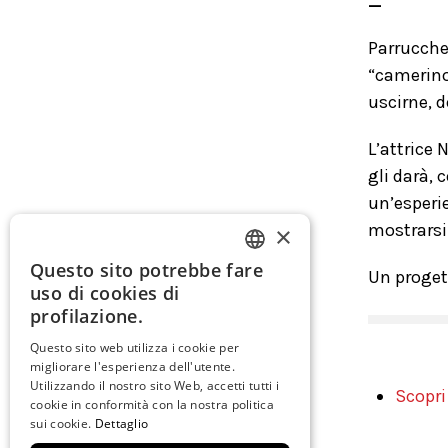
_
Parrucche
“camerino 
uscirne, 
L’attrice 
gli darà, 
un’esperie
mostrarsi
×
Questo sito potrebbe fare
Un proget
ITALIAN
uso di cookies di
ENGLISH
profilazione.
SPANISH
Questo sito web utilizza i cookie per
migliorare l'esperienza dell'utente.
GERMAN
Utilizzando il nostro sito Web, accetti tutti i
Scopri
cookie in conformità con la nostra politica
FRENCH
sui cookie.
Dettaglio