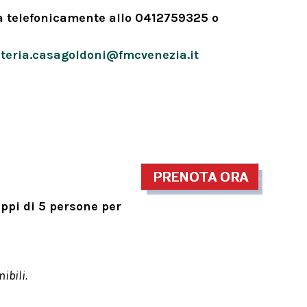
a telefonicamente allo 0412759325 o
teria.casagoldoni@fmcvenezia.it
ruppi di 5 persone per
ibili.